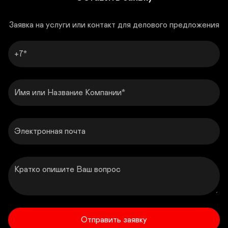
знаете, как правильно оформить заявку?            Не 
беда!

Заявка на услуги или контакт для делового предложения
Мы принимаем заказы в любом виде – вам не 
нужно быть профессионалом. Достаточно 
+7
просто указать нужные размеры, а всё остальное 
сделаем мы! Просто оформите заявку – в любом 
удобном для вас формате. Укажите размеры – и 
мы точно выполним ваш заказ.

Имя или Название Компании
 Быстро и качественно – профессиональный 
распил по вашим параметрам.

Сделайте заказ прямо сейчас – это легко! 
Электронная почта
Оставить заявку
Связаться
Кратко опишите Ваш вопрос
Отправить заявку